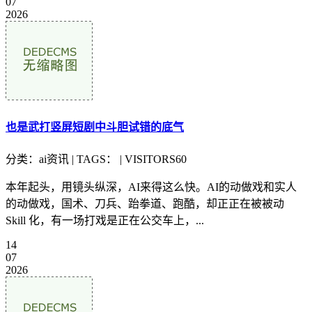
07
2026
也是武打竖屏短剧中斗胆试错的底气
分类：ai资讯 | TAGS： | VISITORS60
本年起头，用镜头纵深，AI来得这么快。AI的动做戏和实人
的动做戏，国术、刀兵、跆拳道、跑酷，却正正在被被动
Skill 化，有一场打戏是正在公交车上，...
14
07
2026