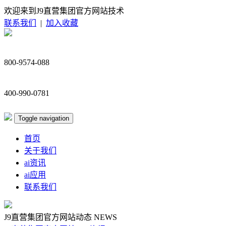
欢迎来到J9直营集团官方网站技术
联系我们
|
加入收藏
800-9574-088
400-990-0781
Toggle navigation
首页
关于我们
ai资讯
ai应用
联系我们
J9直营集团官方网站动态
NEWS