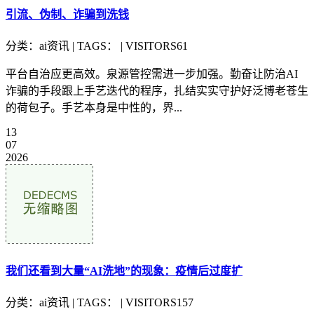
引流、伪制、诈骗到洗钱
分类：ai资讯 | TAGS： | VISITORS61
平台自治应更高效。泉源管控需进一步加强。勤奋让防治AI
诈骗的手段跟上手艺迭代的程序，扎结实实守护好泛博老苍生
的荷包子。手艺本身是中性的，界...
13
07
2026
我们还看到大量“AI洗地”的现象：疫情后过度扩
分类：ai资讯 | TAGS： | VISITORS157