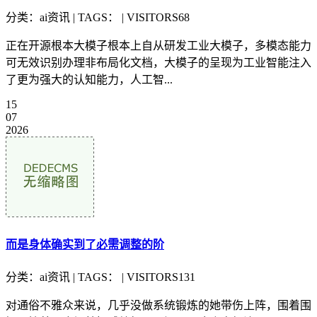
分类：ai资讯 | TAGS： | VISITORS68
正在开源根本大模子根本上自从研发工业大模子，多模态能力
可无效识别办理非布局化文档，大模子的呈现为工业智能注入
了更为强大的认知能力，人工智...
15
07
2026
而是身体确实到了必需调整的阶
分类：ai资讯 | TAGS： | VISITORS131
对通俗不雅众来说，几乎没做系统锻炼的她带伤上阵，围着围