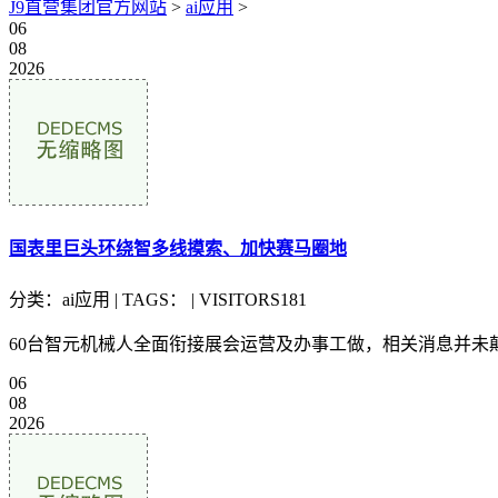
J9直营集团官方网站
>
ai应用
>
06
08
2026
国表里巨头环绕智多线摸索、加快赛马圈地
分类：ai应用 | TAGS： | VISITORS181
60台智元机械人全面衔接展会运营及办事工做，相关消息并未颠末
06
08
2026