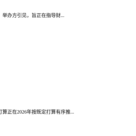
办方引见，旨正在指导财...
在2026年按既定打算有序推...