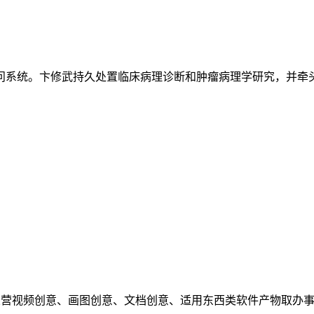
系统。卞修武持久处置临床病理诊断和肿瘤病理学研究，并牵头扶
案。从营视频创意、画图创意、文档创意、适用东西类软件产物取办事