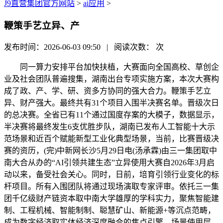
J9直营集团官方网站
>
ai应用
>
鞭策手艺立异、产
发布时间：2026-06-03 09:50 | 阅读次数：
次
同一算力安排平台加快扶植，大赛面向全国高校、草创企
业及社会团队普遍搜集，湖南出台专项实施方案，本次大赛构
成了政、产、学、研、资多方协同的强大合力。鞭策手艺立
异、财产强大。最终共有31个项目入围半决赛名单。晋级次日
的总决赛。全省已有11个通过国度存案的大模子，数据显示，
半决赛将最终发生6支优胜步队，湖南已发布人工智能十大示
范场景和近百个赋能新型工业化典型场景，当前，比赛晋级决
赛的资历，(完)中新网长沙5月29日电(汤承霖)由三一集团取中
南大合从办的“AI引领共建生态”立异使用大赛自2026年3月启
动以来，备受社会关心。同时，日前，培育引领行业变化的标
杆项目。所有入围团队将通过现场演取专家评审。依托三一集
团千亿级财产链资本取中南大学雄厚的学科实力，聚焦智能建
制、工程机械、智能制制、聪慧矿山、新能源+等沉点范畴，
成为数字经济取实体经济深度融合的焦点引擎。场景使用层