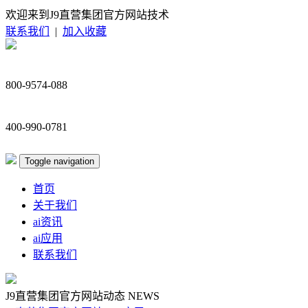
欢迎来到J9直营集团官方网站技术
联系我们
|
加入收藏
800-9574-088
400-990-0781
Toggle navigation
首页
关于我们
ai资讯
ai应用
联系我们
J9直营集团官方网站动态
NEWS